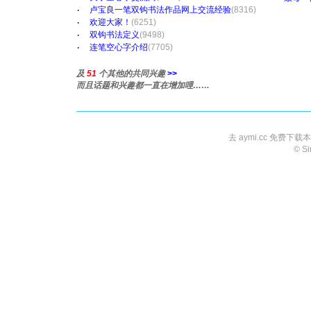
·
卢宝良一笔双钩书法作品网上交流经验
(8316)
·
欢迎大家！
(6251)
·
双钩书法定义
(9498)
·
连笔空心字介绍
(7705)
及
51
个其他的共同兴趣
>>
而且话题和兴趣都一直在增加哩……
去 aymi.cc 免费下
© S