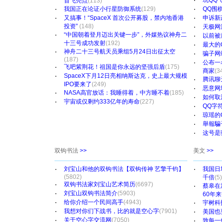
·
玩QQ
首飞亮点
(113)
·
·
我国正在论证小行星防御系统
(129)
QQ围
·
·
又搞事！“SpaceX 首次公开募股，禁内地香港
申诉新
投资”
(148)
·
天极网
·
“中国朝着登月迈出关键一步”，外媒热议神舟二
·
以前被
十三号成功发射
(192)
·
最大的
·
神舟二十三号航天员乘组5月24日出征太空
·
骗子网站ht
(187)
·
公布一名
·
飞吧紫荆花！祖国是你永远的坚强后盾
(175)
商家
(3
·
SpaceX下月12日亮相纳斯达克，史上最大规模
·
腾讯聊
IPO要来了
(249)
·
恶意网
·
NASA高官放话：我睡得着，中方睡不着
(185)
·
如何取
·
宇宙或仅剩约333亿年的寿命
(227)
·
QQ字
·
琼瑶的Q
·
舉報騙子
·
这号是骗
双钩书法
>>
美文
>>
·
·
刘宝山和他的双钩书法【双钩传神 艺擎千钧】
我国日
(5802)
千倍
(5)
·
双钩书法家刘宝山艺术简历
(6697)
·
蔡皋在
·
刘宝山双钩书法简介
(5903)
60年
·
给你介绍一个民间高手
(4943)
·
宇树科
·
我想对你们下战书，比的就是空心字
(7901)
·
美国也
·
关于空心字交流网
(7050)
·
致每一