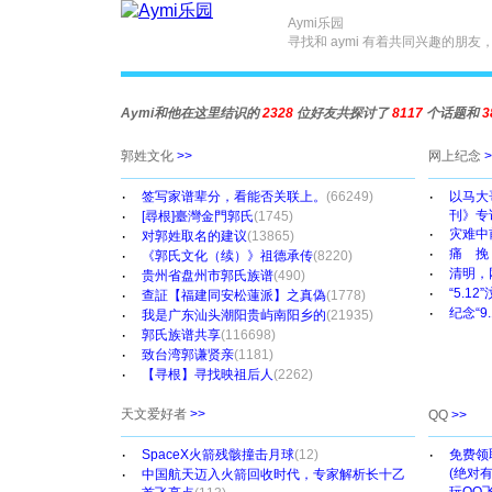
Aymi乐园
寻找和
aymi
有着共同兴趣的朋友
Aymi和他在这里结识的
2328
位好友共探讨了
8117
个话题和
3
郭姓文化
>>
网上纪念
>
·
·
签写家谱辈分，看能否关联上。
(66249)
以马大
·
刊》专
[尋根]臺灣金門郭氏
(1745)
·
灾难中
·
对郭姓取名的建议
(13865)
·
痛 挽
·
《郭氏文化（续）》祖德承传
(8220)
·
清明，
·
贵州省盘州市郭氏族谱
(490)
·
“5.
·
查証【福建同安松蓮派】之真偽
(1778)
·
纪念“9
·
我是广东汕头潮阳贵屿南阳乡的
(21935)
·
郭氏族谱共享
(116698)
·
致台湾郭谦贤亲
(1181)
·
【寻根】寻找映祖后人
(2262)
天文爱好者
>>
QQ
>>
·
·
SpaceX火箭残骸撞击月球
(12)
免费领
·
(绝对有
中国航天迈入火箭回收时代，专家解析长十乙