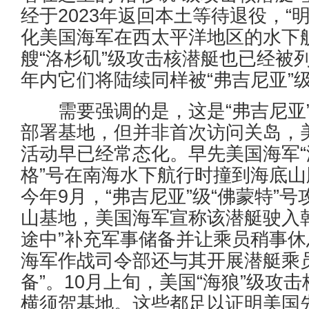
经于2023年返回本土等待退役，“
化美国海军在西太平洋地区的水下
艘“洛杉矶”级攻击核潜艇也已经被
年内它们将陆续同样被“弗吉尼亚”
需要强调的是，这是“弗吉尼亚”
部署基地，但并非首次访问关岛，
活动早已经常态化。早先美国海军“
格”号在南海水下航行时撞到海底
今年9月，“弗吉尼亚”级“佛蒙特”
山基地，美国海军宣称该潜艇驶入
途中”补充军事储备并让乘员稍事
海军作战司令部还与其开展潜艇乘
备”。10月上旬，美国“海狼”级攻
横须贺基地。这些都足以证明美国