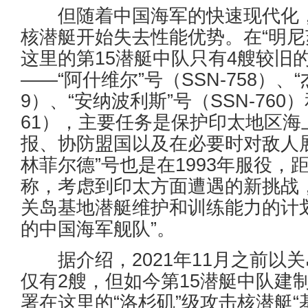
但随着中国海军的快速现代化，
核潜艇开始失去性能优势。在“明尼
这里的第15潜艇中队只有4艘较旧的
——“阿什维尔”号（SSN-758）、“
9）、“安纳波利斯”号（SSN-760
61），主要任务是保护印太地区
报、协防盟国以及在必要时对敌人
林菲尔德”号也是在1993年服役，
称，考虑到印太方面遭遇的新挑战
关岛基地潜艇维护和训练能力的计
的中国海军舰队”。
据介绍，2021年11月之前以
仅有2艘，但如今第15潜艇中队建
署在这里的“洛杉矶”级攻击核潜艇“