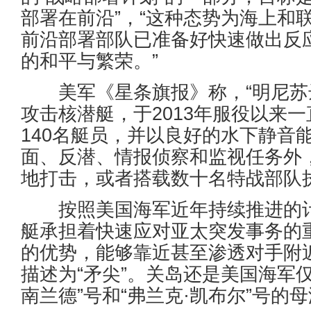
部署在前沿”，“这种态势为海上和
前沿部署部队已准备好快速做出反
的和平与繁荣。”
美军《星条旗报》称，“明尼苏达”
攻击核潜艇，于2013年服役以来
140名艇员，并以良好的水下静音
面、反潜、情报侦察和监视任务外
地打击，或者搭载数十名特战部队
按照美国海军近年持续推进的计
艇承担着快速应对亚太突发事务的
的优势，能够靠近甚至渗透对手附
描述为“矛尖”。关岛还是美国海军
南兰德”号和“弗兰克·凯布尔”号的