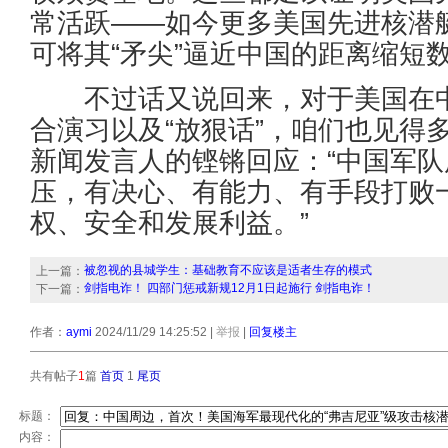
常活跃——如今更多美国先进核潜
可将其“矛尖”逼近中国的距离缩短
不过话又说回来，对于美国在中
合演习以及“放狠话”，咱们也见得
新闻发言人的铿锵回应：“中国军
压，有决心、有能力、有手段打败
权、安全和发展利益。”
被忽视的县城学生：基础教育不应该是适者生存的模式
上一篇：
剑指电诈！ 四部门惩戒新规12月1日起施行 剑指电诈！
下一篇：
作者：
aymi
2024/11/29 14:25:52
|
举报
|
回复楼主
共有帖子
1
篇
首页
1
尾页
标题：
内容：