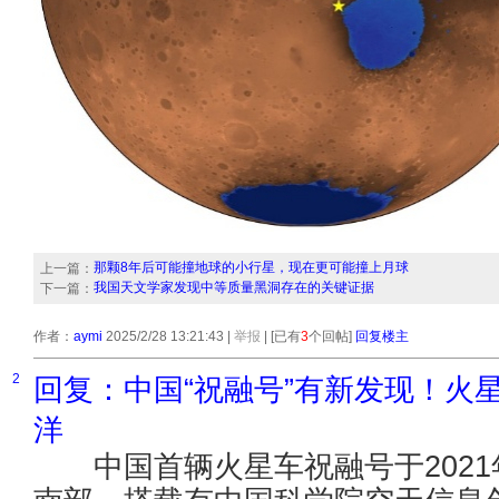
那颗8年后可能撞地球的小行星，现在更可能撞上月球
上一篇：
我国天文学家发现中等质量黑洞存在的关键证据
下一篇：
作者：
aymi
2025/2/28 13:21:43
|
举报
| [已有
3
个回帖]
回复楼主
2
回复：中国“祝融号”有新发现！火
洋
中国首辆火星车祝融号于2021年