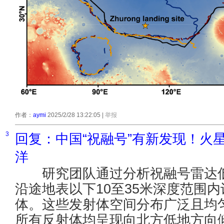
作者：
aymi
2025/2/28 13:22:05
|
举报
3
回复：中国“祝融号”有新发现！火
洋
研究团队通过分析祝融号雷达低
沿途地表以下10至35米深度范围内
体。这些发射体空间分布广泛且均匀
所有反射体均呈现向北方低地方向倾