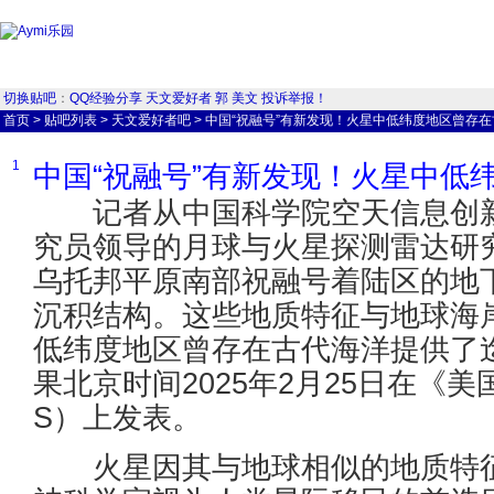
切换贴吧
：
QQ经验分享
天文爱好者
郭
美文
投诉举报！
首页
>
贴吧列表
>
天文爱好者吧
>
中国“祝融号”有新发现！火星中低纬度地区曾存
1
中国“祝融号”有新发现！火星中低
记者从中国科学院空天信息创新
究员领导的月球与火星探测雷达研
乌托邦平原南部祝融号着陆区的地下
沉积结构。这些地质特征与地球海
低纬度地区曾存在古代海洋提供了
果北京时间2025年2月25日在《
S）上发表。
火星因其与地球相似的地质特征