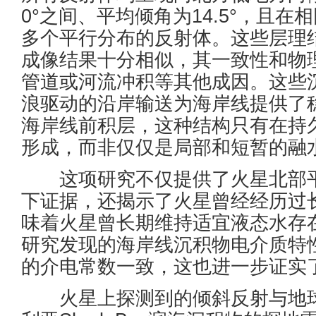
0°之间、平均倾角为14.5°，且
多个平行分布的反射体。这些层理
成像结果十分相似，其一致性和物
管道或河流冲积等其他成因。这些
浪驱动的沿岸输送为海岸线提供了
海岸线前积层，这种结构只有在持
形成，而非仅仅是局部和短暂的融
这项研究不仅提供了火星北部平
下证据，还揭示了火星曾经经历过
味着火星曾长期维持适宜液态水存
研究发现的海岸线沉积物电介质特
的介电常数一致，这也进一步证实
火星上探测到的倾斜反射与地球海洋