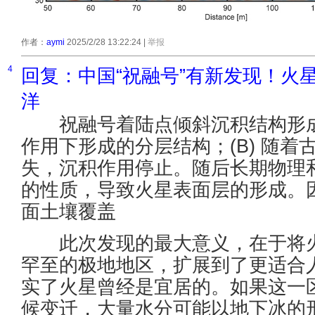
作者：
aymi
2025/2/28 13:22:24
|
举报
4
回复：中国“祝融号”有新发现！火
洋
祝融号着陆点倾斜沉积结构形成过
作用下形成的分层结构；(B) 随
失，沉积作用停止。随后长期物理
的性质，导致火星表面层的形成。
面土壤覆盖
此次发现的最大意义，在于将火
罕至的极地地区，扩展到了更适合
实了火星曾经是宜居的。如果这一
候变迁，大量水分可能以地下冰的