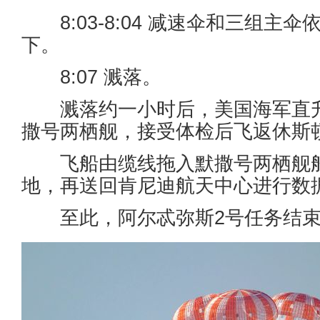
8:03-8:04 减速伞和三组主伞依
下。
8:07 溅落。
溅落约一小时后，美国海军直升机
撒号两栖舰，接受体检后飞返休斯
飞船由缆线拖入默撒号两栖舰船
地，再送回肯尼迪航天中心进行数
至此，阿尔忒弥斯2号任务结束