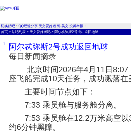
切换贴吧
：
QQ经验分享
天文爱好者
郭
美文
投诉举报！
首页
>
贴吧列表
>
天文爱好者吧
>
阿尔忒弥斯2号成功返回地球
1
阿尔忒弥斯2号成功返回地球
每日新闻摘录
北京时间2026年4月11日8:0
座飞船完成10天任务，成功溅落
主要时间节点如下：
7:33 乘员舱与服务舱分离。
7:53 乘员舱在12.2万米高空
约6分钟黑障。