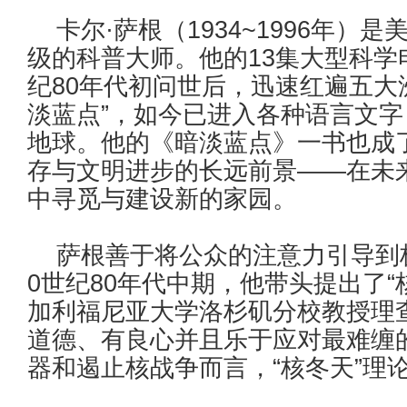
卡尔·萨根（1934~1996年）
级的科普大师。他的13集大型科学
纪80年代初问世后，迅速红遍五大
淡蓝点”，如今已进入各种语言文
地球。他的《暗淡蓝点》一书也成
存与文明进步的长远前景——在未
中寻觅与建设新的家园。
萨根善于将公众的注意力引导到极
0世纪80年代中期，他带头提出了
加利福尼亚大学洛杉矶分校教授理查
道德、有良心并且乐于应对最难缠
器和遏止核战争而言，“核冬天”理