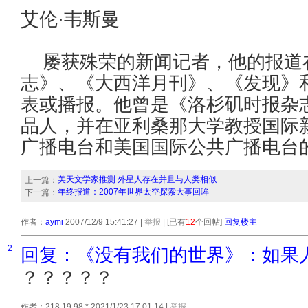
艾伦·韦斯曼
屡获殊荣的新闻记者，他的报道
志》、《大西洋月刊》、《发现》
表或播报。他曾是《洛杉矶时报杂
品人，并在亚利桑那大学教授国际
广播电台和美国国际公共广播电台
美天文学家推测 外星人存在并且与人类相似
上一篇：
年终报道：2007年世界太空探索大事回眸
下一篇：
作者：
aymi
2007/12/9 15:41:27
|
举报
| [已有
12
个回帖]
回复楼主
2
回复：《没有我们的世界》：如果
？？？？？
作者：218.19.98.* 2021/1/23 17:01:14
|
举报