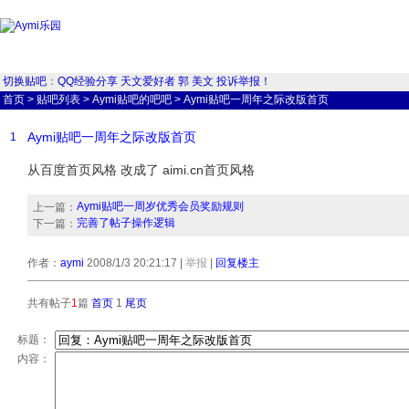
切换贴吧
：
QQ经验分享
天文爱好者
郭
美文
投诉举报！
首页
>
贴吧列表
>
Aymi贴吧的吧吧
>
Aymi贴吧一周年之际改版首页
Aymi贴吧一周年之际改版首页
1
从百度首页风格 改成了 aimi.cn首页风格
Aymi贴吧一周岁优秀会员奖励规则
上一篇：
完善了帖子操作逻辑
下一篇：
作者：
aymi
2008/1/3 20:21:17
|
举报
|
回复楼主
共有帖子
1
篇
首页
1
尾页
标题：
内容：