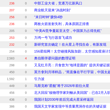
中部工业大省，竞逐万亿新风口
236
0
商业航天迎来“决战时刻”
207
0
“末日时钟”拨快4秒
256
0
两枚火箭发射失利，具体原因正排查
236
0
“中美AI竞争蔓延至太空，中国算力占得先机”
205
0
力鸿一号飞行器首飞成功
253
0
新研究首次确定！在火星上寻找生命，有新发现
232
0
156星组网！太空碰撞风险加剧，太空感知星座计
254
0
奥伯斯佯谬问题的数理证明
2,583
4
又见红月亮：月食曾为“地球是圆的” 提供关键证据
298
0
英方拿到月球样品，“简直像在平行宇宙，中国太超
450
0
引力波
1,592
1
马斯克称“星舰”将于2026年前往火星
449
0
北大回应“核物理学家刘畅从美回国”：已在2月入
456
0
我国计划2030年前后完成火星采样返回
436
0
我国天文学家发现中等质量黑洞存在的关键证据
386
0