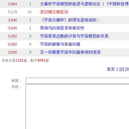
大爆炸宇宙模型的改进与逻辑论证（《中国科技博览
3,063
1
意识独立锁定论
5,173
13
《宇宙大爆炸》的理论是错误的：
3,836
1
黑洞与白洞是否有相关性
3,845
1
宇宙星系总数的计算与宇宙模型的关系
3,052
0
宇宙的膨胀与加速问题
3,062
0
又一些重要宇宙学问题将得到澄清
3,055
0
共有主题
1141
篇，帖子
4041
篇
首页
1
[2]
[3
标题：
内容：