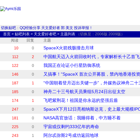
切换贴吧
：
QQ经验分享
天文爱好者
郭
美文
投诉举报！
首页
>
贴吧列表
>
天文爱好者吧
>
主题列表
（切换至：
2006版
2009版
）
阅读
回复
主题
SpaceX火箭残骸撞击月球
10
0
中国航天迈入火箭回收时代，专家解析长十乙首飞
112
2
我国正在论证小行星防御系统
122
0
又搞事！“SpaceX 首次公开募股，禁内地香港投资
146
0
“中国朝着登月迈出关键一步”，外媒热议神舟二十
187
1
神舟二十三号航天员乘组5月24日出征太空
185
0
飞吧紫荆花！祖国是你永远的坚强后盾
174
1
SpaceX下月12日亮相纳斯达克，史上最大规模IP
247
0
NASA高官放话：我睡得着，中方睡不着
181
0
宇宙或仅剩约333亿年的寿命
225
0
阿尔忒弥斯2号成功返回地球
243
1