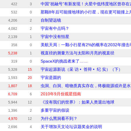
中国“祝融号”有新发现！火星中低纬度地区曾存在
422
3
那颗8年后可能撞地球的小行星，现在更可能撞上
532
0
自制望远镜
4,206
2
宇宙有中点吗？
4,082
2
宇宙中没有恒星
2,139
1
美航天局：一颗小行星有2%的概率在2032年撞击
358
0
视直径的测量方法与太阳和月亮的视直径
5,238
1
SpaceX的挑战者来了……
319
0
宇宙起源新说（采 访 • 答辩 • 纪 实）（下）
5,328
15
宇宙是圆的
1,593
20
虫洞、白洞、暗物质真实存在，终极能源或许是水
1,807
18
2010年9月份观星指南
6,709
6
《没有我们的世界》：如果人类退出地球
5,944
12
多重宇宙的假设
1,396
2
为什么黑洞看不到？
4,970
12
关于增加天文论坛议题奖金的说明
2,696
4