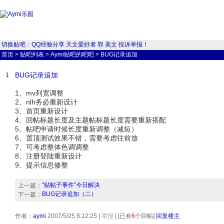
切换贴吧
：
QQ经验分享
天文爱好者
郭
美文
投诉举报！
首页
>
贴吧列表
>
Aymi贴吧的吧吧
>
BUG记录追加
BUG记录追加
1
1、mv列宽调整
2、nlh务必重新设计
3、首页重新设计
4、回帖标题长度及主题帖标题长度需要重新搭配
5、帖吧申请时候长度重新调整（减短）
6、置顶测试效果不错，需要考虑往前放
7、可考虑整体色调调整
8、注册登陆重新设计
9、提示信息修整
“贴帖子事件”今日解决
上一篇：
BUG记录追加（二）
下一篇：
作者：
aymi
2007/5/25 8:12:25
|
举报
| [已有
6
个回帖]
回复楼主