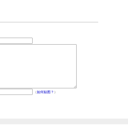
（
如何贴图？
）