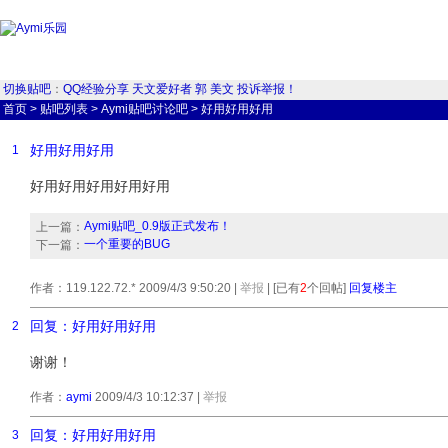
切换贴吧
：
QQ经验分享
天文爱好者
郭
美文
投诉举报！
首页
>
贴吧列表
>
Aymi贴吧讨论吧
>
好用好用好用
好用好用好用
1
好用好用好用好用好用
Aymi贴吧_0.9版正式发布！
上一篇：
一个重要的BUG
下一篇：
作者：119.122.72.* 2009/4/3 9:50:20
|
举报
| [已有
2
个回帖]
回复楼主
回复：好用好用好用
2
谢谢！
作者：
aymi
2009/4/3 10:12:37
|
举报
回复：好用好用好用
3