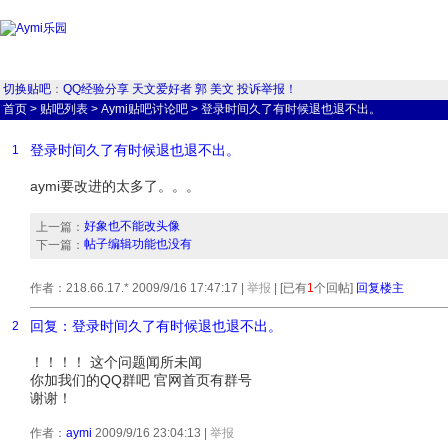
切换贴吧
：
QQ经验分享
天文爱好者
郭
美文
投诉举报！
首页
>
贴吧列表
>
Aymi贴吧讨论吧
>
登录时间久了有时候退也退不出。
登录时间久了有时候退也退不出。
1
aymi要改进的太多了。。。
好象也不能改头像
上一篇：
帖子编辑功能也没有
下一篇：
作者：218.66.17.* 2009/9/16 17:47:17
|
举报
| [已有
1
个回帖]
回复楼主
回复：登录时间久了有时候退也退不出。
2
！！！！ 这个问题闻所未闻
你加我们的QQ群吧 官网首页有群号
谢谢！
作者：
aymi
2009/9/16 23:04:13
|
举报