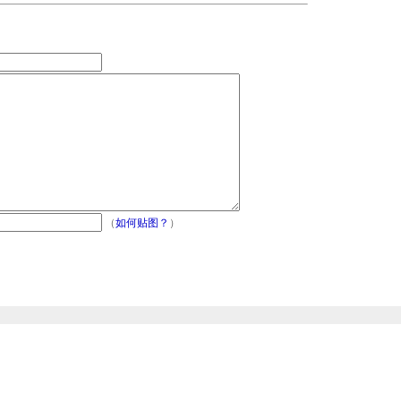
（
如何贴图？
）