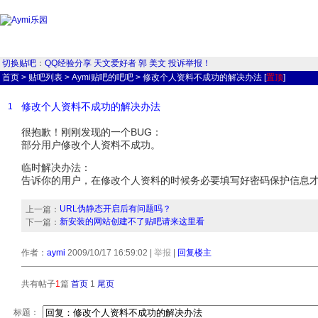
切换贴吧
：
QQ经验分享
天文爱好者
郭
美文
投诉举报！
首页
>
贴吧列表
>
Aymi贴吧的吧吧
>
修改个人资料不成功的解决办法
[
置顶
]
修改个人资料不成功的解决办法
1
很抱歉！刚刚发现的一个BUG：
部分用户修改个人资料不成功。
临时解决办法：
告诉你的用户，在修改个人资料的时候务必要填写好密码保护信息
URL伪静态开启后有问题吗？
上一篇：
新安装的网站创建不了贴吧请来这里看
下一篇：
作者：
aymi
2009/10/17 16:59:02
|
举报
|
回复楼主
共有帖子
1
篇
首页
1
尾页
标题：