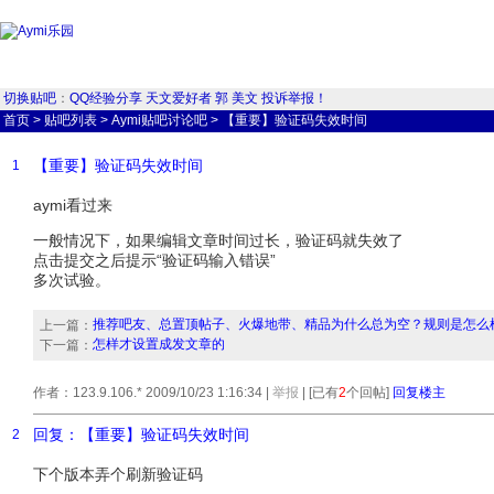
切换贴吧
：
QQ经验分享
天文爱好者
郭
美文
投诉举报！
首页
>
贴吧列表
>
Aymi贴吧讨论吧
>
【重要】验证码失效时间
【重要】验证码失效时间
1
aymi看过来
一般情况下，如果编辑文章时间过长，验证码就失效了
点击提交之后提示“验证码输入错误”
多次试验。
推荐吧友、总置顶帖子、火爆地带、精品为什么总为空？规则是怎么
上一篇：
怎样才设置成发文章的
下一篇：
作者：123.9.106.* 2009/10/23 1:16:34
|
举报
| [已有
2
个回帖]
回复楼主
回复：【重要】验证码失效时间
2
下个版本弄个刷新验证码