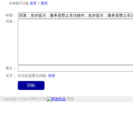
共有帖子
2
篇
首页
1
尾页
标题：
内容：
图片：
名字：
你当前是匿名回帖
登录
Copyright © Since 2006.12.29
郭池