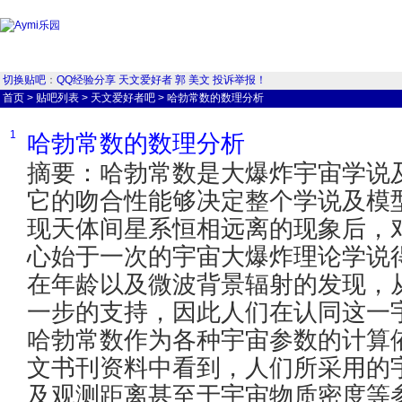
切换贴吧
：
QQ经验分享
天文爱好者
郭
美文
投诉举报！
首页
>
贴吧列表
>
天文爱好者吧
>
哈勃常数的数理分析
1
哈勃常数的数理分析
摘要：哈勃常数是大爆炸宇宙学说
它的吻合性能够决定整个学说及模型
现天体间星系恒相远离的现象后，
心始于一次的宇宙大爆炸理论学说
在年龄以及微波背景辐射的发现，
一步的支持，因此人们在认同这一
哈勃常数作为各种宇宙参数的计算
文书刊资料中看到，人们所采用的
及观测距离甚至于宇宙物质密度等