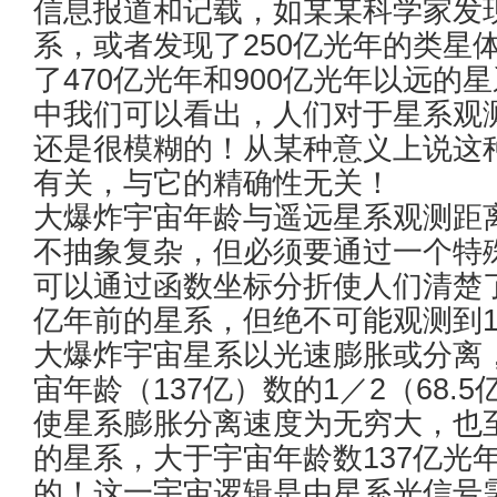
信息报道和记载，如某某科学家发现
系，或者发现了250亿光年的类星
了470亿光年和900亿光年以远
中我们可以看出，人们对于星系观
还是很模糊的！从某种意义上说这
有关，与它的精确性无关！
大爆炸宇宙年龄与遥远星系观测距离
不抽象复杂，但必须要通过一个特
可以通过函数坐标分折使人们清楚了
亿年前的星系，但绝不可能观测到1
大爆炸宇宙星系以光速膨胀或分离
宙年龄（137亿）数的1／2（68
使星系膨胀分离速度为无穷大，也至
的星系，大于宇宙年龄数137亿光
的！这一宇宙逻辑是由星系光信号