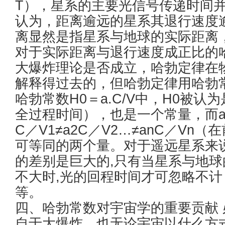
T），星系的主要光信号传递时间
认为，距离逾远的星系其退行速度
离显然是指星系与地球的实际距离
对于实际距离与退行速度成正比的
大爆炸理论是否成立，哈勃定律在
解释得过去的，但哈勃定律用哈勃
哈勃常数H0＝a.C/V中，H0被
全过程时间），也是一个常量，而a.
C／V1≠a2C／V2…≠anC／V
可等同的两个量。对于遥远星系来
的差别是巨大的,只有当星系与地
不大时,光的回程时间才可忽略不
等。
四、哈勃常数对宇宙学的重要贡献
自于大爆炸，也无论宇宙以什么方