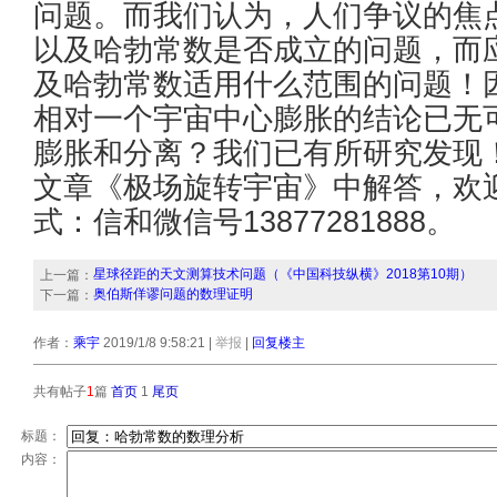
问题。而我们认为，人们争议的焦
以及哈勃常数是否成立的问题，而
及哈勃常数适用什么范围的问题！
相对一个宇宙中心膨胀的结论已无
膨胀和分离？我们已有所研究发现
文章《极场旋转宇宙》中解答，欢
式：信和微信号13877281888。
星球径距的天文测算技术问题（《中国科技纵横》2018第10期）
上一篇：
奥伯斯佯谬问题的数理证明
下一篇：
作者：
乘宇
2019/1/8 9:58:21
|
举报
|
回复楼主
共有帖子
1
篇
首页
1
尾页
标题：
内容：