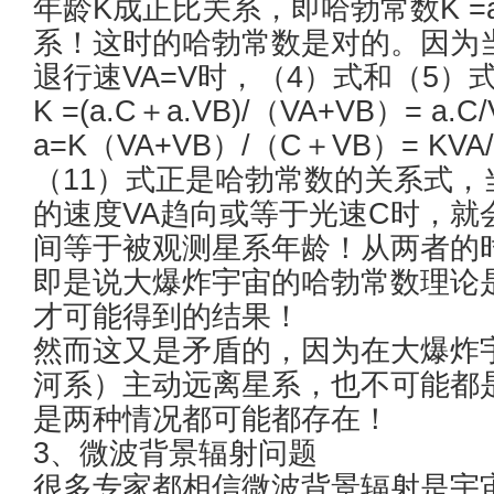
年龄K成正比关系，即哈勃常数K =a.C
系！这时的哈勃常数是对的。因为当
退行速VA=V时，（4）式和（5）
K =(a.C＋a.VB)/（VA+VB）= a.C
a=K（VA+VB）/（C＋VB）= KVA/
（11）式正是哈勃常数的关系式
的速度VA趋向或等于光速C时，就会
间等于被观测星系年龄！从两者的
即是说大爆炸宇宙的哈勃常数理论
才可能得到的结果！
然而这又是矛盾的，因为在大爆炸
河系）主动远离星系，也不可能都
是两种情况都可能都存在！
3、微波背景辐射问题
很多专家都相信微波背景辐射是宇