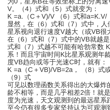
为0，星系B在等效坐标上的分离速
V。（4）式和（5）式就变为：
K =a.（C＋V)/V （6）式和a=K.
显然，在（6）式和（7）式中，
星系视向退行速度V越大（或VB很
在（6）式和（7）式中的VB就越
式和（7）式越不可能有哈勃常数 K =a
系！而且宇宙时间K比星系观测年
度VB趋向或等于光速C时，就有：
K =a（C＋VB)/VB=2a， （8）式或
（9）式
可见以数理函数关系得出的大爆炸
龄不相等，而是几乎相差2倍！就
度为光速，天文观测到的最远星系
至今仍有很多专家坚持认为可观测