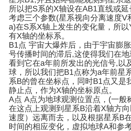
所以把S系的X轴设在AB1直线或
考虑三个参数(星系视向分离速度V
a)在S系X轴上发生的变化量，所以
有X轴的坐标系。
B1点 宇宙大爆炸后，由于宇宙膨
号传播时间的滞后,这使得我们在地
看到它在a年前所发出的光信号,以
球，所以我们把B1点称为a年前星
系B的曾在坐标点，同时B1点又是
静止点，作为X轴的坐标原点。
A点 A点为地球观测位置点，(一般
在这点上观测到星系B沿着X轴方向
速度）远离而去，以及根据星系B
时间的相应变化，虚拟地球A和参