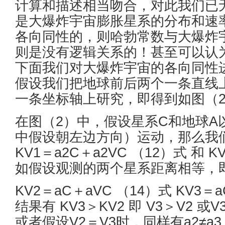
计算和描述相当吻合，对此我们已
是大爆炸宇宙膨胀星系的分布和速
各向同性的，则哈勃常数与大爆炸
则是没有逻辑关系的！甚至可以认
下面我们对大爆炸宇宙的各向同性
假设我们把地球前后两个一条直线
一条坐标轴上研究，即得到如图（
在图（2）中，假设星系C和地球A
中假设朝左边方向）运动，那么我
KV1＝a2C＋a2VC （12）式 和 K
如假设观测的两个星系距离相等，即令
KV2＝aC＋aVC （14）式 KV3＝
结果有 KV3＞KV2 即 V3＞V2 或V3
或者假设V2＝V3时，同样有a2≠a3