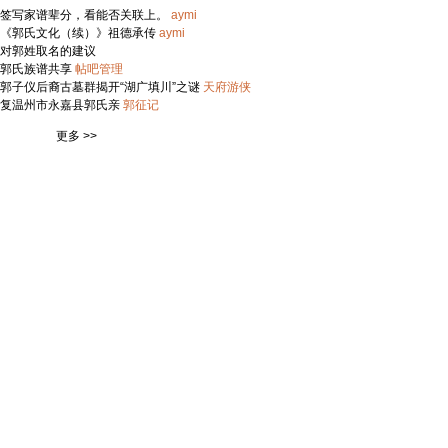
签写家谱辈分，看能否关联上。
aymi
《郭氏文化（续）》祖德承传
aymi
对郭姓取名的建议
郭氏族谱共享
帖吧管理
郭子仪后裔古墓群揭开“湖广填川”之谜
天府游侠
复温州市永嘉县郭氏亲
郭征记
更多 >>