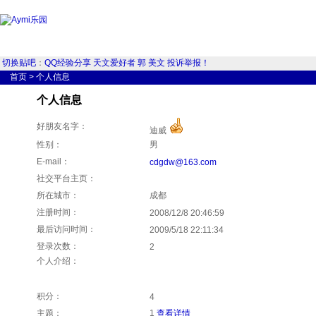
切换贴吧
：
QQ经验分享
天文爱好者
郭
美文
投诉举报！
首页
>
个人信息
个人信息
好朋友名字：
迪威
性别：
男
E-mail：
cdgdw@163.com
社交平台主页：
所在城市：
成都
注册时间：
2008/12/8 20:46:59
最后访问时间：
2009/5/18 22:11:34
登录次数：
2
个人介绍：
积分：
4
主题：
1
查看详情